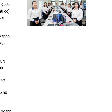
lý các
ếu có);
 ban
 trình
yệt
NCN
nh
 sơ
lô hồ
c doanh