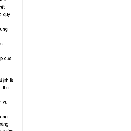
yết
ó quy
dụng
àm
ập của
định là
ó thu
h vụ
òng,
 hàng