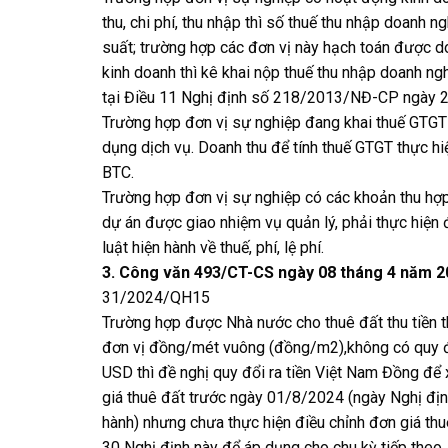
thu, chi phí, thu nhập thì số thuế thu nhập doanh n
suất; trường hợp các đơn vị này hạch toán được d
kinh doanh thì kê khai nộp thuế thu nhập doanh ngh
tại Điều 11 Nghị định số 218/2013/NĐ-CP ngày 
Trường hợp đơn vị sự nghiệp đang khai thuế GTGT 
dụng dịch vụ. Doanh thu để tính thuế GTGT thực 
BTC.
Trường hợp đơn vị sự nghiệp có các khoản thu hợp
dự án được giao nhiệm vụ quản lý, phải thực hiện đ
luật hiện hành về thuế, phí, lệ phí.
3. Công văn 493/CT-CS ngày 08 tháng 4 năm 2
31/2024/QH15
Trường hợp được Nhà nước cho thuê đất thu tiền th
đơn vị đồng/mét vuông (đồng/m2),không có quy đị
USD thì đề nghị quy đổi ra tiền Việt Nam Đồng để 
giá thuê đất trước ngày 01/8/2024 (ngày Nghị đ
hành) nhưng chưa thực hiện điều chỉnh đơn giá thuê
30 Nghị định này để áp dụng cho chu kỳ tiếp theo