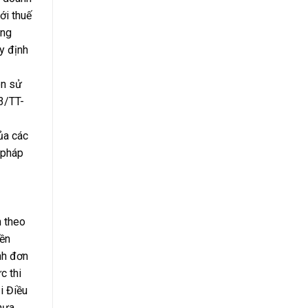
ới thuế
ộng
y định
ên sử
3/TT-
ủa các
 pháp
h theo
iền
nh đơn
c thi
i Điều
hưa