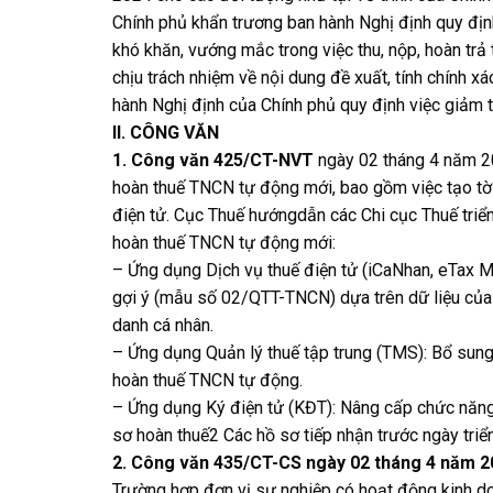
Chính phủ khẩn trương ban hành Nghị định quy địn
khó khăn, vướng mắc trong việc thu, nộp, hoàn trả 
chịu trách nhiệm về nội dung đề xuất, tính chính xá
hành Nghị định của Chính phủ quy định việc giảm 
II. CÔNG VĂN
1. Công văn 425/CT-NVT
ngày 02 tháng 4 năm 20
hoàn thuế TNCN tự động mới, bao gồm việc tạo tờ k
điện tử. Cục Thuế hướngdẫn các Chi cục Thuế triể
hoàn thuế TNCN tự động mới:
– Ứng dụng Dịch vụ thuế điện tử (iCaNhan, eTax M
gợi ý (mẫu số 02/QTT-TNCN) dựa trên dữ liệu của cơ
danh cá nhân.
– Ứng dụng Quản lý thuế tập trung (TMS): Bổ sung 
hoàn thuế TNCN tự động.
– Ứng dụng Ký điện tử (KĐT): Nâng cấp chức năng t
sơ hoàn thuế2 Các hồ sơ tiếp nhận trước ngày triể
2. Công văn 435/CT-CS ngày 02 tháng 4 năm 2
Trường hợp đơn vị sự nghiệp có hoạt động kinh d