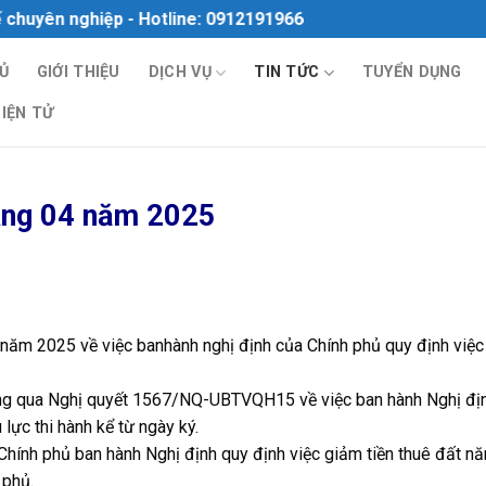
 nghiệp - Hotline: 0912191966
Ủ
GIỚI THIỆU
DỊCH VỤ
TIN TỨC
TUYỂN DỤNG
ĐIỆN TỬ
háng 04 năm 2025
m 2025 về việc banhành nghị định của Chính phủ quy định việc
ng qua Nghị quyết 1567/NQ-UBTVQH15 về việc ban hành Nghị đị
lực thi hành kể từ ngày ký.
hính phủ ban hành Nghị định quy định việc giảm tiền thuê đất n
 phủ.