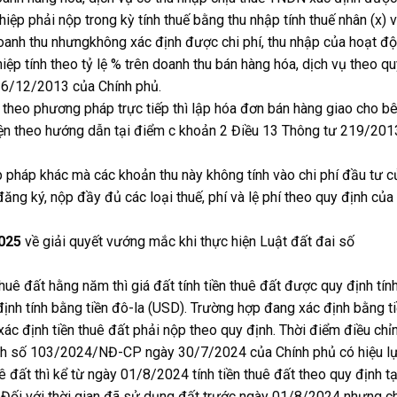
ghiệp phải nộp trong kỳ tính thuế bằng thu nhập tính thuế nhân (x) v
oanh thu nhưngkhông xác định được chi phí, thu nhập của hoạt đ
iệp tính theo tỷ lệ % trên doanh thu bán hàng hóa, dịch vụ theo qu
26/12/2013 của Chính phủ.
theo phương pháp trực tiếp thì lập hóa đơn bán hàng giao cho b
hiện theo hướng dẫn tại điểm c khoản 2 Điều 13 Thông tư 219/201
 pháp khác mà các khoản thu này không tính vào chi phí đầu tư c
ăng ký, nộp đầy đủ các loại thuế, phí và lệ phí theo quy định của
025
về giải quyết vướng mắc khi thực hiện Luật đất đai số
uê đất hằng năm thì giá đất tính tiền thuê đất được quy định tín
nh tính bằng tiền đô-la (USD). Trường hợp đang xác định bằng t
xác định tiền thuê đất phải nộp theo quy định. Thời điểm điều chỉ
ịnh số 103/2024/NĐ-CP ngày 30/7/2024 của Chính phủ có hiệu lự
 đất thì kể từ ngày 01/8/2024 tính tiền thuê đất theo quy định tạ
. Đối với thời gian đã sử dụng đất trước ngày 01/8/2024 nhưng c