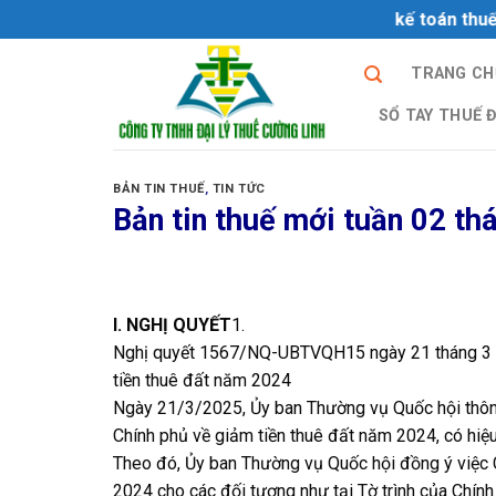
Skip
Dịch vụ quyết toán thuế trọn gói và kế toán thuế chuyên
to
content
TRANG CH
SỔ TAY THUẾ 
BẢN TIN THUẾ
,
TIN TỨC
Bản tin thuế mới tuần 02 t
I. NGHỊ QUYẾT
1.
Nghị quyết 1567/NQ-UBTVQH15 ngày 21 tháng 3 nă
tiền thuê đất năm 2024
Ngày 21/3/2025, Ủy ban Thường vụ Quốc hội thô
Chính phủ về giảm tiền thuê đất năm 2024, có hiệu 
Theo đó, Ủy ban Thường vụ Quốc hội đồng ý việc C
2024 cho các đối tượng như tại Tờ trình của Chính