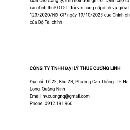
xuất cho Công ty, trên hóa đơn ghi rõ “Dành cho tổ
xác định thuế GTGT đối với cung cấpdịch vụ giữa h
123/2020/NĐ-CP ngày 19/10/2023 của Chính phủ
của Bộ Tài chính
CÔNG TY TNHH ĐẠI LÝ THUẾ CƯỜNG LINH
Địa chỉ: Tổ 23, Khu 2B, Phường Cao Thắng, TP Hạ
Long, Quảng Ninh
Email: hv.cuongnq@gmail.com
Phone: 0912.191.966