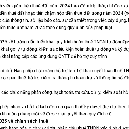
h việc giảm tiền thuê đất năm 2024 bảo đảm kịp thời; chỉ đạo xử 
tiền thuế đất hoặc tiền chậm nộp tiền thuê đất trong năm 2024 (n
c của thông tin, số liệu báo cáo, sự cần thiết trong việc xây dựng,
tiền thuê đất năm 2024 theo đúng quy định của pháp luật.
25 về hướng dẫn triển khai quy trình hoàn thuế TNCN tự độngQuy
hai gợi ý tự động, kiểm tra điều kiện hoàn thuế tự động và ký du
n khai nâng cấp các ứng dụng CNTT để hỗ trợ quy trình
obile): Nâng cấp chức năng hỗ trợ tạo Tờ khai quyết toán thuế T
 quan thuế, hỗ trợ kiểm tra thông tin hoàn trả và thông tin số đị
các chức năng phân công, hạch toán, tra cứu, xử lý, kiểm soát hồ
iếp nhận và hỗ trợ lãnh đạo cơ quan thuế ký duyệt điện tử theo 
n khai ứng dụng mới sẽ được giải quyết theo quy định cũ.
025 về chính sách thuế
oanh hàng hóa, dịch vụ có thu nhập chịu thuế TNDN xác định đượ